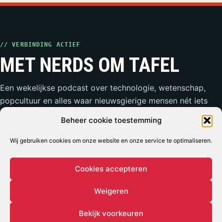
// VERBINDING ACTIEF
MET NERDS OM TAFEL
Een wekelijkse podcast over technologie, wetenschap,
popcultuur en alles waar nieuwsgierige mensen nét iets
te lang over doorpraten.
Beheer cookie toestemming
Wij gebruiken cookies om onze website en onze service te optimaliseren.
LUISTEREN
MEEDOEN
Spotify
MNOT Slack
Cookies accepteren
Apple Podcasts
Weerwolven Slack
Weigeren
YouTube
Vriend van de Show
RSS-feed
Adverteren
Bekijk voorkeuren