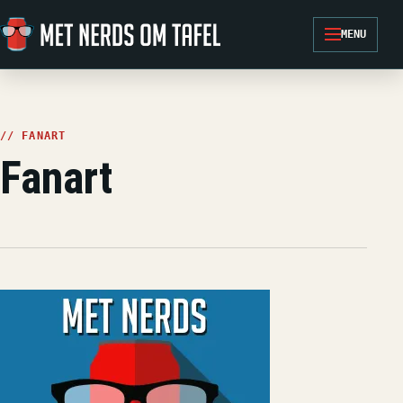
Ga naar de inhoud
MENU
// FANART
Fanart