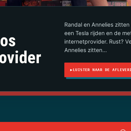
Randal en Annelies zitten
een Tesla rijden en de met
oos
internetprovider. Rust? V
Annelies zitten…
rovider
▶
LUISTER NAAR DE AFLEVER