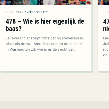
8 JUL 2026
/
CYBERSECURITY
1 J
478 – Wie is hier eigenlijk de
4
baas?
ni
Je leverancier roept trots dat hij soeverein is.
Lie
Maar als de wet Amerikaans is en de stekker
Jul
in Washington zit, wie is er dan echt de…
mot
de 