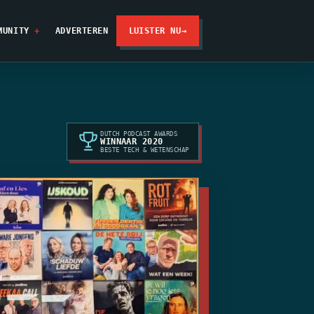
MUNITY
ADVERTEREN
LUISTER NU
→
DUTCH PODCAST AWARDS
WINNAAR 2020
BESTE TECH & WETENSCHAP