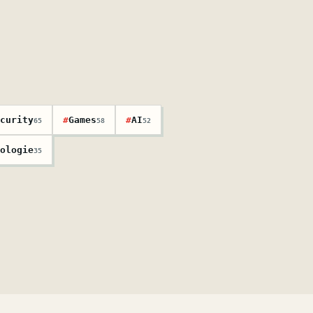
curity
#
Games
#
AI
65
58
52
ologie
35