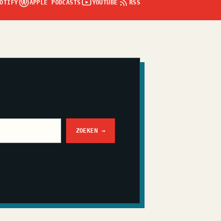
OTIFY
APPLE PODCASTS
YOUTUBE
RSS
ZOEKEN
→