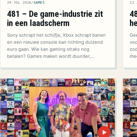
29 JUL 2026
/
GAMES
22 
481 – De game-industrie zit
48
in een laadscherm
he
Sony schrapt het schijfje, Xbox schrapt banen
Gee
en een nieuwe console kan richting duizend
voo
euro gaan. Wie kan gaming straks nog
zod
betalen? Games maken wordt duurder,…
mee
▶