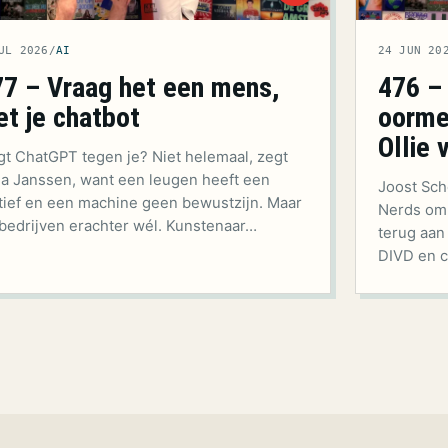
UL 2026
/
AI
24 JUN 20
77 – Vraag het een mens,
476 –
et je chatbot
oormer
Ollie 
gt ChatGPT tegen je? Niet helemaal, zegt
ia Janssen, want een leugen heeft een
Joost Sch
ief en een machine geen bewustzijn. Maar
Nerds om T
bedrijven erachter wél. Kunstenaar…
terug aan
DIVD en c