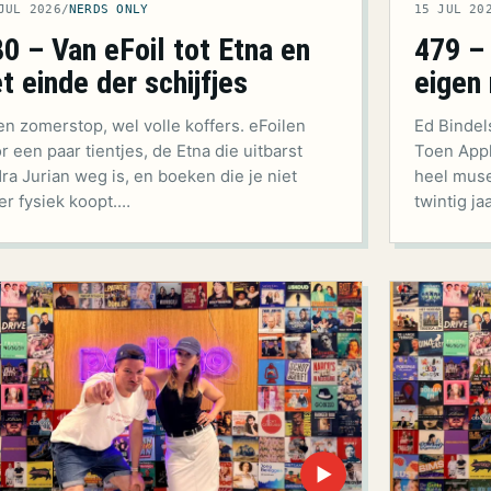
JUL 2026
/
NERDS ONLY
15 JUL 20
0 – Van eFoil tot Etna en
479 –
t einde der schijfjes
eigen
n zomerstop, wel volle koffers. eFoilen
Ed Bindel
r een paar tientjes, de Etna die uitbarst
Toen Appl
ra Jurian weg is, en boeken die je niet
heel muse
r fysiek koopt.…
twintig ja
▶