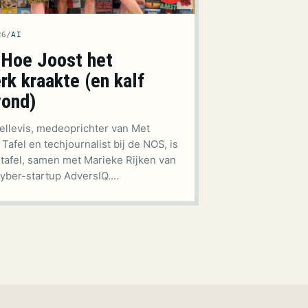
26
/
AI
 Hoe Joost het
k kraakte (en kalf
vond)
ellevis, medeoprichter van Met
afel en techjournalist bij de NOS, is
 tafel, samen met Marieke Rijken van
yber-startup AdversIQ.…