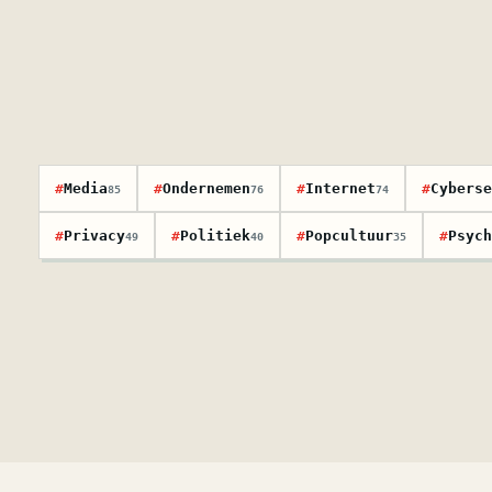
#
Media
#
Ondernemen
#
Internet
#
Cyberse
85
76
74
#
Privacy
#
Politiek
#
Popcultuur
#
Psych
49
40
35