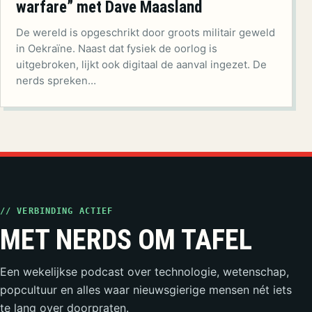
warfare” met Dave Maasland
De wereld is opgeschrikt door groots militair geweld
in Oekraïne. Naast dat fysiek de oorlog is
uitgebroken, lijkt ook digitaal de aanval ingezet. De
nerds spreken…
// VERBINDING ACTIEF
MET NERDS OM TAFEL
Een wekelijkse podcast over technologie, wetenschap,
popcultuur en alles waar nieuwsgierige mensen nét iets
te lang over doorpraten.