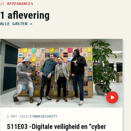
// APPEARANCES
1 aflevering
ALLE GASTEN →
▶
3 MRT 2022
/
CYBERSECURITY
S11E03 -Digitale veiligheid en “cyber