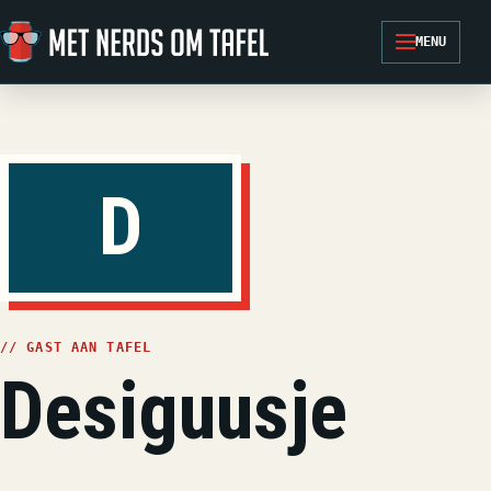
Ga naar de inhoud
MENU
D
// GAST AAN TAFEL
Desiguusje