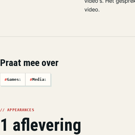
video's. Het gespre
video.
Praat mee over
#
Games
#
Media
1
1
// APPEARANCES
1 aflevering