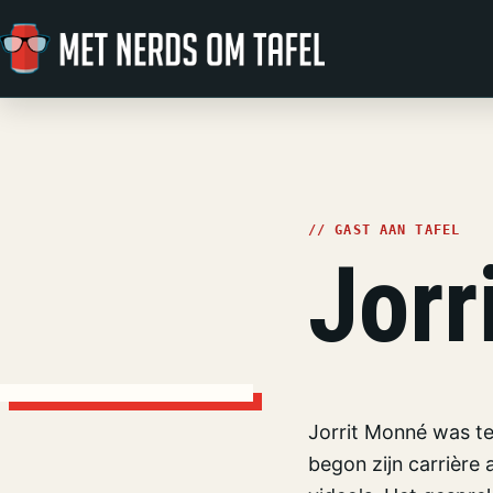
Ga naar de inhoud
// GAST AAN TAFEL
Jorr
Jorrit Monné was te
begon zijn carrière 