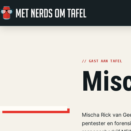
Ga naar de inhoud
// GAST AAN TAFEL
Misc
Mischa Rick van Gee
pentester en forens