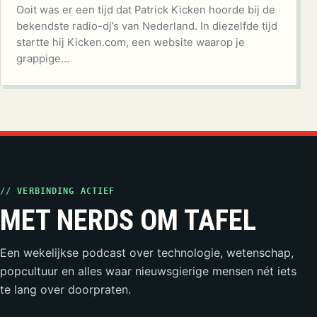
Ooit was er een tijd dat Patrick Kicken hoorde bij de
bekendste radio-dj’s van Nederland. In diezelfde tijd
startte hij Kicken.com, een website waarop je
grappige…
// VERBINDING ACTIEF
MET NERDS OM TAFEL
Een wekelijkse podcast over technologie, wetenschap,
popcultuur en alles waar nieuwsgierige mensen nét iets
te lang over doorpraten.