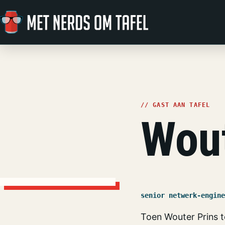
Ga naar de inhoud
// GAST AAN TAFEL
Wout
senior netwerk-engine
Toen Wouter Prins te