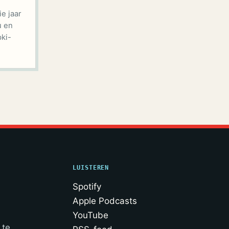
ie jaar
u en
ki-
LUISTEREN
Spotify
Apple Podcasts
YouTube
 te