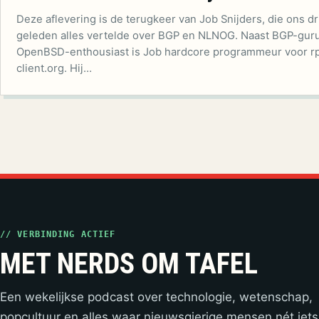
Deze aflevering is de terugkeer van Job Snijders, die ons dr
geleden alles vertelde over BGP en NLNOG. Naast BGP-gur
OpenBSD-enthousiast is Job hardcore programmeur voor rp
client.org. Hij…
// VERBINDING ACTIEF
MET NERDS OM TAFEL
Een wekelijkse podcast over technologie, wetenschap,
popcultuur en alles waar nieuwsgierige mensen nét iets