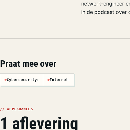
netwerk-engineer en 
in de podcast over d
Praat mee over
#
Cybersecurity
#
Internet
1
1
// APPEARANCES
1 aflevering