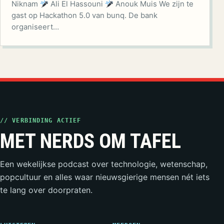
Niknam
Ali El Hassouni
Anouk Muis We zijn te
gast op Hackathon 5.0 van bunq. De bank
organiseert…
// VERBINDING ACTIEF
MET NERDS OM TAFEL
Een wekelijkse podcast over technologie, wetenschap,
popcultuur en alles waar nieuwsgierige mensen nét iets
te lang over doorpraten.