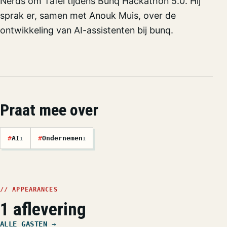
Nerds om Tafel tijdens Bunq Hackathon 5.0. Hij
sprak er, samen met Anouk Muis, over de
ontwikkeling van AI-assistenten bij bunq.
Praat mee over
#
AI
#
Ondernemen
1
1
// APPEARANCES
1 aflevering
ALLE GASTEN →