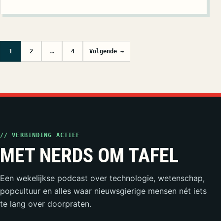
Berichten paginering
1
2
…
4
Volgende →
// VERBINDING ACTIEF
MET NERDS OM TAFEL
Een wekelijkse podcast over technologie, wetenschap,
popcultuur en alles waar nieuwsgierige mensen nét iets
te lang over doorpraten.