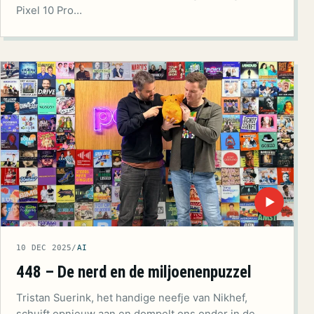
Pixel 10 Pro…
▶
10 DEC 2025
/
AI
448 – De nerd en de miljoenenpuzzel
Tristan Suerink, het handige neefje van Nikhef,
schuift opnieuw aan en dompelt ons onder in de