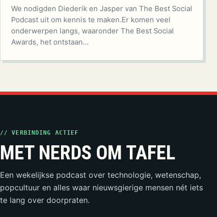
We nodigden Diederik en Jasper van The Best Social
Podcast uit om kennis te maken.Er komen veel
onderwerpen langs, waaronder The Best Social
Awards, het ontstaan…
// VERBINDING ACTIEF
MET NERDS OM TAFEL
Een wekelijkse podcast over technologie, wetenschap,
popcultuur en alles waar nieuwsgierige mensen nét iets
te lang over doorpraten.