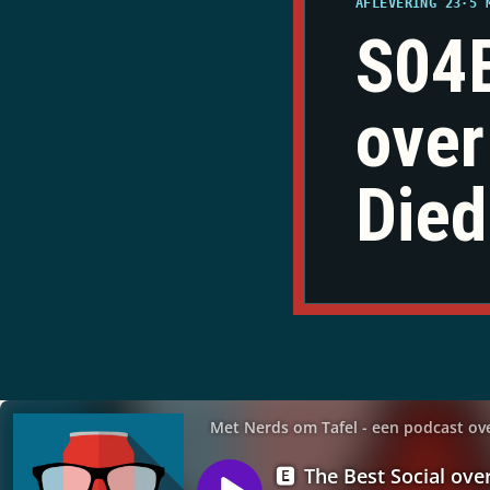
AFLEVERING 23
·
5 
S04E
over
Died