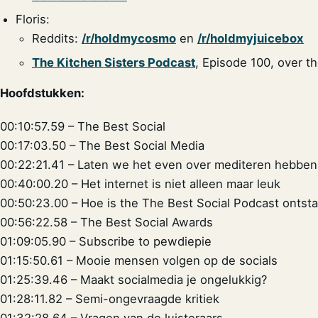
Floris:
Reddits:
/r/holdmycosmo
en
/r/holdmyjuicebox
The Kitchen Sisters Podcast
, Episode 100, over t
Hoofdstukken:
00:10:57.59 – The Best Social
00:17:03.50 – The Best Social Media
00:22:21.41 – Laten we het even over mediteren hebben
00:40:00.20 – Het internet is niet alleen maar leuk
00:50:23.00 – Hoe is the The Best Social Podcast ontst
00:56:22.58 – The Best Social Awards
01:09:05.90 – Subscribe to pewdiepie
01:15:50.61 – Mooie mensen volgen op de socials
01:25:39.46 – Maakt socialmedia je ongelukkig?
01:28:11.82 – Semi-ongevraagde kritiek
01:32:28.64 – Vragen van de luisteraars