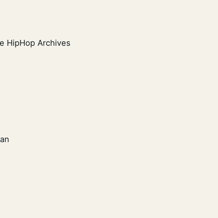
he HipHop Archives
aan