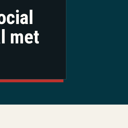
ocial
al met