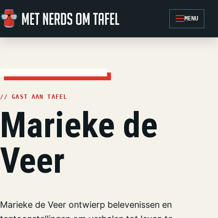
Ga naar de inhoud
MENU
// GAST AAN TAFEL
Marieke de
Veer
Marieke de Veer ontwierp belevenissen en