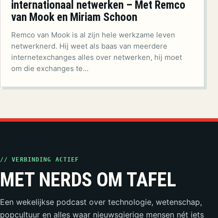
internationaal netwerken – Met Remco
van Mook en Miriam Schoon
Remco van Mook is al zijn hele werkzame leven
netwerknerd. Hij weet als baas van meerdere
internetexchanges alles over netwerken, hij moet
om die exchanges te…
// VERBINDING ACTIEF
MET NERDS OM TAFEL
Een wekelijkse podcast over technologie, wetenschap,
popcultuur en alles waar nieuwsgierige mensen nét iets