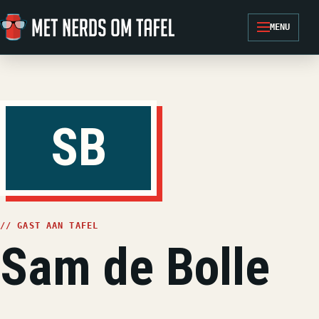
Ga naar de inhoud
MENU
SB
// GAST AAN TAFEL
Sam de Bolle