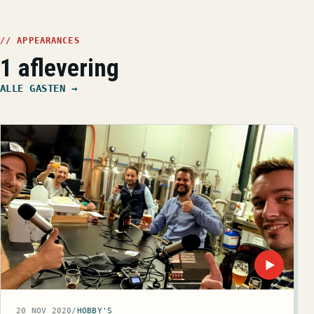
// APPEARANCES
1 aflevering
ALLE GASTEN →
▶
20 NOV 2020
/
HOBBY'S