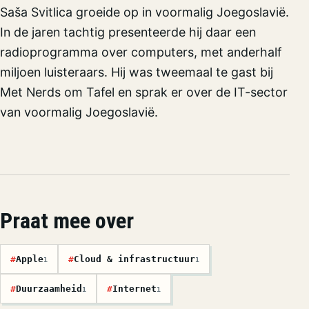
Saša Svitlica groeide op in voormalig Joegoslavië.
In de jaren tachtig presenteerde hij daar een
radioprogramma over computers, met anderhalf
miljoen luisteraars. Hij was tweemaal te gast bij
Met Nerds om Tafel en sprak er over de IT-sector
van voormalig Joegoslavië.
Praat mee over
#
Apple
#
Cloud & infrastructuur
1
1
#
Duurzaamheid
#
Internet
1
1