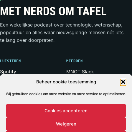
MET NERDS OM TAFEL
Een wekelijkse podcast over technologie, wetenschap,
popcultuur en alles waar nieuwsgierige mensen nét iets
te lang over doorpraten.
LUISTEREN
MEEDOEN
Spotify
MNOT Slack
Apple Podcasts
Weerwolven Slack
Beheer cookie toestemming
YouTube
Vriend van de Show
RSS-feed
Adverteren
Wij gebruiken cookies om onze website en onze service te optimaliseren.
Cookies accepteren
Weigeren
© 2026 MET NERDS OM TAFEL
ALLE SYSTEMEN OPERATIONEEL*