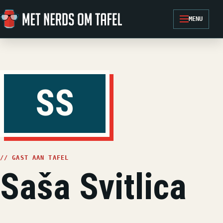
Ga naar de inhoud
MENU
SS
// GAST AAN TAFEL
Saša Svitlica