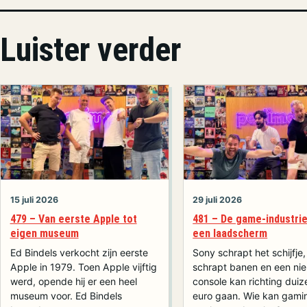
Luister verder
15 juli 2026
29 juli 2026
479 – Van eerste Apple tot
481 – De game-industrie 
eigen museum
een laadscherm
Ed Bindels verkocht zijn eerste
Sony schrapt het schijfje
Apple in 1979. Toen Apple vijftig
schrapt banen en een ni
werd, opende hij er een heel
console kan richting dui
museum voor. Ed Bindels
euro gaan. Wie kan gami