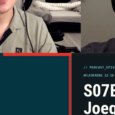
// PODCAST_EPIS
AFLEVERING 22
·
16
S07E
Joeg