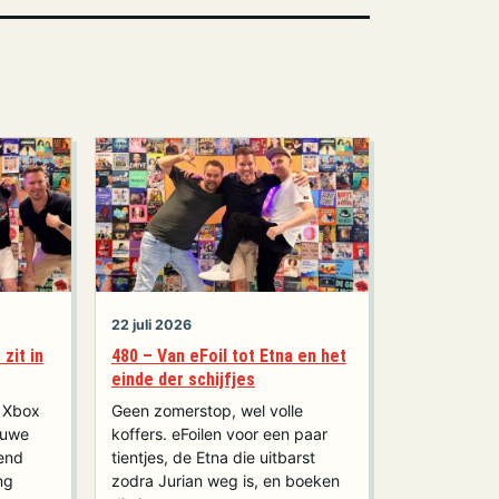
22 juli 2026
zit in
480 – Van eFoil tot Etna en het
einde der schijfjes
, Xbox
Geen zomerstop, wel volle
euwe
koffers. eFoilen voor een paar
zend
tientjes, de Etna die uitbarst
ng
zodra Jurian weg is, en boeken