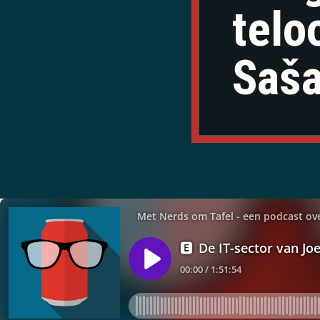
telo
Saša