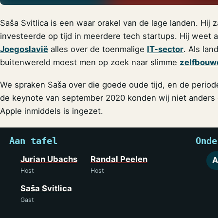
Saša Svitlica is een waar orakel van de lage landen. Hi
investeerde op tijd in meerdere tech startups. Hij weet 
Joegoslavië
alles over de toenmalige
IT-sector
. Als lan
buitenwereld moest men op zoek naar slimme
zelfbouw
We spraken Saša over die goede oude tijd, en de period
de keynote van september 2020 konden wij niet anders 
Apple inmiddels is ingezet.
Aan tafel
Onde
Jurian Ubachs
Randal Peelen
A
Host
Host
Saša Svitlica
Gast