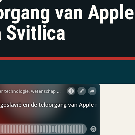
organg van Appl
 Svitlica