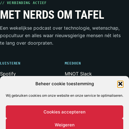
// VERBINDING ACTIEF
MET NERDS OM TAFEL
Een wekelijkse podcast over technologie, wetenschap,
popcultuur en alles waar nieuwsgierige mensen nét iets
te lang over doorpraten.
LUISTEREN
MEEDOEN
Spotify
MNOT Slack
Apple Podcasts
Weerwolven Slack
Beheer cookie toestemming
YouTube
Vriend van de Show
RSS-feed
Adverteren
Wij gebruiken cookies om onze website en onze service te optimaliseren.
Cookies accepteren
Weigeren
© 2026 MET NERDS OM TAFEL