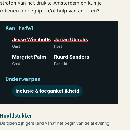
straten van het drukke Amsterdam en kun je
rekenen op begrip en/of hulp van anderen?
Aan tafel
Jesse Wienholts
Jurian Ubachs
Gast
Host
Margriet Palm
Ruurd Sanders
Gast
Panellid
Onderwerpen
Inclusie & toegankelijkheid
Hoofdstukken
De tijden zijn gerekend vanaf het begin van de aflevering.