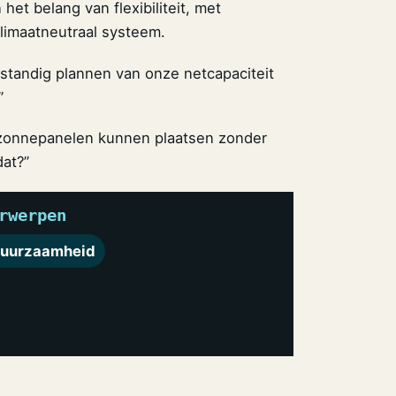
et belang van flexibiliteit, met
klimaatneutraal systeem.
tandig plannen van onze netcapaciteit
”
s zonnepanelen kunnen plaatsen zonder
dat?”
rwerpen
uurzaamheid