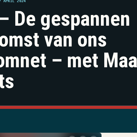
7 APRIL 2024
– De gespannen
omst van ons
omnet – met Maa
ts