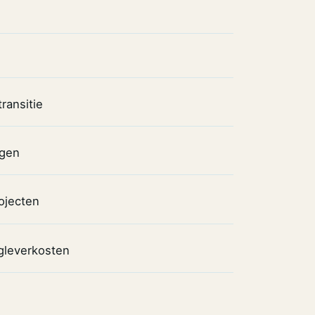
ransitie
ngen
ojecten
ugleverkosten