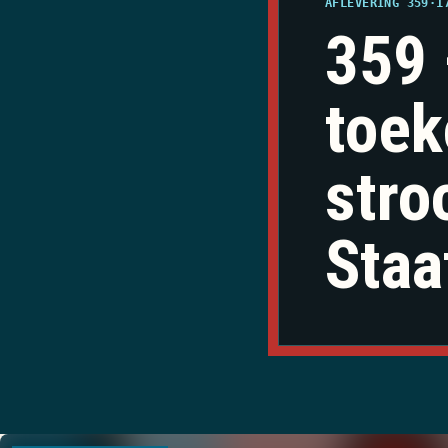
AFLEVERING 359
·
1
359 
toek
stro
Staa