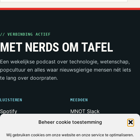
// VERBINDING ACTIEF
MET NERDS OM TAFEL
Een wekelijkse podcast over technologie, wetenschap,
popcultuur en alles waar nieuwsgierige mensen nét iets
te lang over doorpraten.
LUISTEREN
MEEDOEN
Spotify
MNOT Slack
Apple Podcasts
Weerwolven Slack
Beheer cookie toestemming
YouTube
Vriend van de Show
Wij gebruiken cookies om onze website en onze service te optimaliseren.
RSS-feed
Adverteren