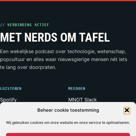
// VERBINDING ACTIEF
MET NERDS OM TAFEL
Een wekelijkse podcast over technologie, wetenschap,
popcultuur en alles waar nieuwsgierige mensen nét iets
te lang over doorpraten.
LUISTEREN
MEEDOEN
Spotify
MNOT Slack
Apple Podcasts
Weerwolven Slack
Beheer cookie toestemming
YouTube
Vriend van de Show
Wij gebruiken cookies om onze website en onze service te optimaliseren.
RSS-feed
Adverteren