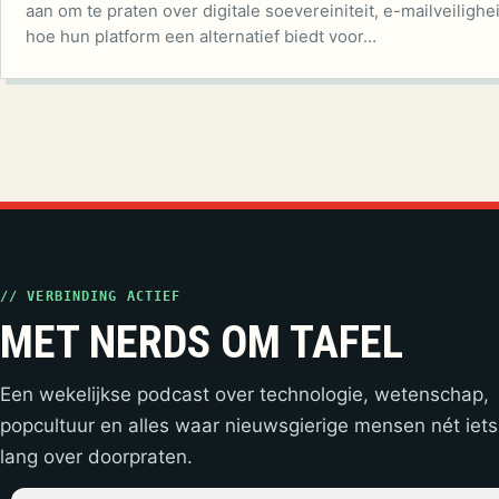
aan om te praten over digitale soevereiniteit, e-mailveilighe
hoe hun platform een alternatief biedt voor…
// VERBINDING ACTIEF
MET NERDS OM TAFEL
Een wekelijkse podcast over technologie, wetenschap,
popcultuur en alles waar nieuwsgierige mensen nét iets
lang over doorpraten.