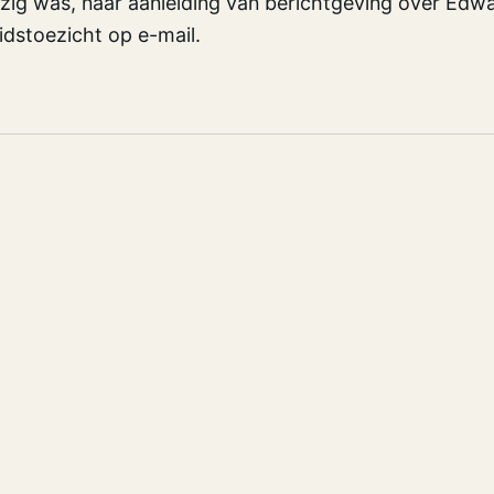
zig was, naar aanleiding van berichtgeving over Edw
dstoezicht op e-mail.