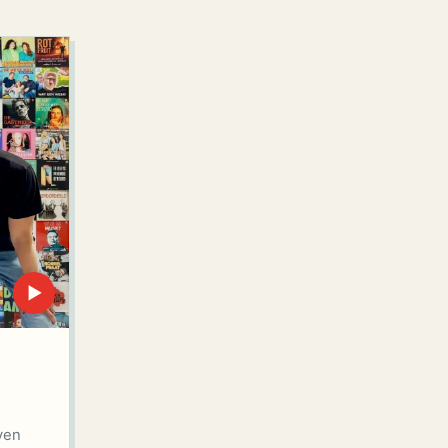
▶
ven