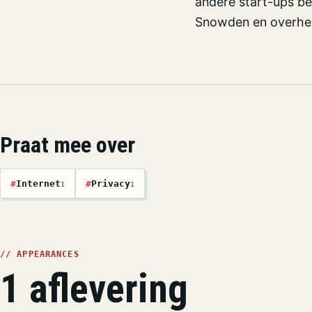
andere start-ups be
Snowden en overhei
Praat mee over
#
Internet
#
Privacy
1
1
// APPEARANCES
1 aflevering