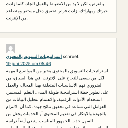
بالفرص، لكن لا بد من الانضباط والعمل الجاد. كلما زادت
خبرتك ومهاراتك، زادت فرص تحقيق دخل مستقر ومتصاعد
من الإنترنت.
schreef:
استراتيجيات التسويق بالمحتوى
19 juni 2025 om 05:46
استراتيجيات التسويق بالمحتوى يعتبر من المواضيع المهمة
لكل من يسعى للنجاح على الإنترنت. في هذا السياق، من
الضروري فهم الأساسيات المتعلقة بهذا المجال، والعمل
على تطوير خطة استراتيجية طويلة المدى. التعلم المستمر،
استخدام الأدوات الرقمية، والاهتمام بتحليل البيانات من
العوامل التي تساعد في تحقيق نتائج جيدة. كما أن الالتزام
بالجودة والابتكار في تقديم المحتوى أو الخدمات يجعل من
السهل جذب الجمهور المناسب. ينبغي أيضاً دراسة
المنافسين والاستفادة من تجاربهم مع إضافة الطابع الخاص