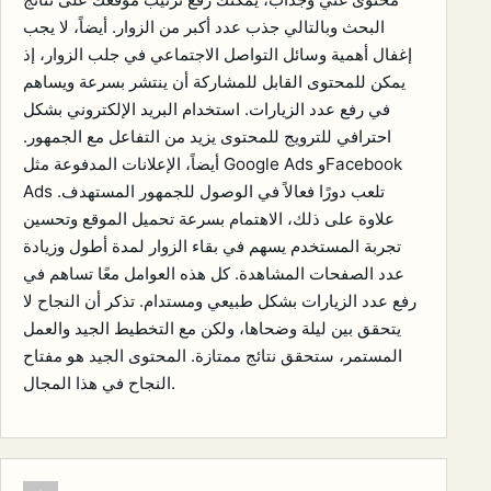
البحث وبالتالي جذب عدد أكبر من الزوار. أيضاً، لا يجب
إغفال أهمية وسائل التواصل الاجتماعي في جلب الزوار، إذ
يمكن للمحتوى القابل للمشاركة أن ينتشر بسرعة ويساهم
في رفع عدد الزيارات. استخدام البريد الإلكتروني بشكل
احترافي للترويج للمحتوى يزيد من التفاعل مع الجمهور.
أيضاً، الإعلانات المدفوعة مثل Google Ads وFacebook
Ads تلعب دورًا فعالاً في الوصول للجمهور المستهدف.
علاوة على ذلك، الاهتمام بسرعة تحميل الموقع وتحسين
تجربة المستخدم يسهم في بقاء الزوار لمدة أطول وزيادة
عدد الصفحات المشاهدة. كل هذه العوامل معًا تساهم في
رفع عدد الزيارات بشكل طبيعي ومستدام. تذكر أن النجاح لا
يتحقق بين ليلة وضحاها، ولكن مع التخطيط الجيد والعمل
المستمر، ستحقق نتائج ممتازة. المحتوى الجيد هو مفتاح
النجاح في هذا المجال.