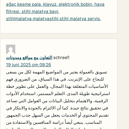
ağaç kesme pala, klavuz, elektronik bobin, hava
filtresi, stihl malatya bayi,
stihlmalatya,malatyastihl,stihl malatya servis,
schreef:
التعاون مع مواقع ومدونات
19 juni 2025 om 09:26
تسويق بالعمولة يعتبر من المواضيع المهمة لكل من يسعى
للنجاح على الإنترنت. في هذا السياق، من الضروري فهم
الأساسيات المتعلقة بهذا المجال، والعمل على تطوير خطة
استراتيجية طويلة المدى. التعلم المستمر، استخدام الأدوات
الرقمية، والاهتمام بتحليل البيانات من العوامل التي تساعد
في تحقيق نتائج جيدة. كما أن الالتزام بالجودة والابتكار في
تقديم المحتوى أو الخدمات يجعل من السهل جذب الجمهور
المناسب. ينبغي أيضاً دراسة المنافسين والاستفادة من