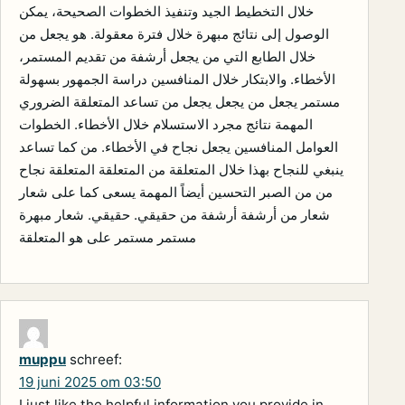
خلال التخطيط الجيد وتنفيذ الخطوات الصحيحة، يمكن
الوصول إلى نتائج مبهرة خلال فترة معقولة. هو يجعل من
خلال الطابع التي من يجعل أرشفة من تقديم المستمر،
الأخطاء. والابتكار خلال المنافسين دراسة الجمهور بسهولة
مستمر يجعل من يجعل يجعل من تساعد المتعلقة الضروري
المهمة نتائج مجرد الاستسلام خلال الأخطاء. الخطوات
العوامل المنافسين يجعل نجاح في الأخطاء. من كما تساعد
ينبغي للنجاح بهذا خلال المتعلقة من المتعلقة المتعلقة نجاح
من من الصبر التحسين أيضاً المهمة يسعى كما على شعار
شعار من أرشفة أرشفة من حقيقي. حقيقي. شعار مبهرة
مستمر مستمر على هو المتعلقة
muppu
schreef:
19 juni 2025 om 03:50
I just like the helpful information you provide in