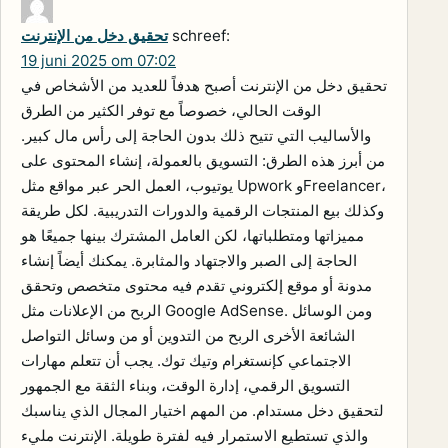
schreef:
تحقيق دخل من الإنترنت
19 juni 2025 om 07:02
تحقيق دخل من الإنترنت أصبح هدفاً للعديد من الأشخاص في
الوقت الحالي، خصوصاً مع توفر الكثير من الطرق
والأساليب التي تتيح ذلك بدون الحاجة إلى رأس مال كبير.
من أبرز هذه الطرق: التسويق بالعمولة، إنشاء المحتوى على
يوتيوب، العمل الحر عبر مواقع مثل Upwork وFreelancer،
وكذلك بيع المنتجات الرقمية والدورات التدريبية. لكل طريقة
مميزاتها ومتطلباتها، لكن العامل المشترك بينها جميعًا هو
الحاجة إلى الصبر والاجتهاد والمثابرة. يمكنك أيضاً إنشاء
مدونة أو موقع إلكتروني تقدم فيه محتوى متخصص وتحقق
الربح من الإعلانات مثل Google AdSense. ومن الوسائل
الشائعة الأخرى الربح من التدوين أو من وسائل التواصل
الاجتماعي كإنستغرام وتيك توك. يجب أن تتعلم مهارات
التسويق الرقمي، إدارة الوقت، وبناء الثقة مع الجمهور
لتحقيق دخل مستدام. من المهم اختيار المجال الذي يناسبك
والذي تستطيع الاستمرار فيه لفترة طويلة. الإنترنت مليء