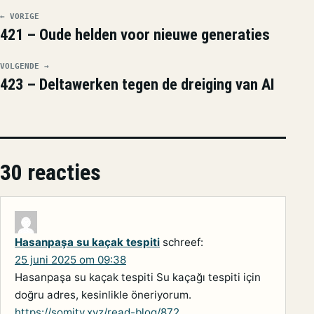
← VORIGE
421 – Oude helden voor nieuwe generaties
VOLGENDE →
423 – Deltawerken tegen de dreiging van AI
30 reacties
Hasanpaşa su kaçak tespiti
schreef:
25 juni 2025 om 09:38
Hasanpaşa su kaçak tespiti Su kaçağı tespiti için
doğru adres, kesinlikle öneriyorum.
https://somity.xyz/read-blog/872