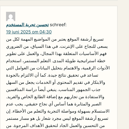
schreef:
تحسين تجربة المستخدم
19 juni 2025 om 04:30
تسريع أرشفة الموقع يعتبر من المواضيع المهمة لكل من
يسعى للنجاح على الإنترنت. في هذا السياق، من الضروري
فهم الأساسيات المتعلقة بهذا المجال، والعمل على تطوير
خطة استراتيجية طويلة المدى. التعلم المستمر، استخدام
الأدوات الرقمية، والاهتمام بتحليل البيانات من العوامل التي
تساعد في تحقيق نتائج جيدة. كما أن الالتزام بالجودة
والابتكار في تقديم المحتوى أو الخدمات يجعل من السهل
جذب الجمهور المناسب. ينبغي أيضاً دراسة المنافسين
والاستفادة من تجاربهم مع إضافة الطابع الخاص والفريد.
الصبر والمثابرة هما أساس أي نجاح حقيقي. يجب عدم
الاستسلام بسهولة ومواصلة التجربة والتعلم من الأخطاء. إن
تسريع أرشفة الموقع ليس مجرد شعار بل هو مسار مستمر
من التحسين والعمل الجاد لتحقيق الأهداف المرجوة. من