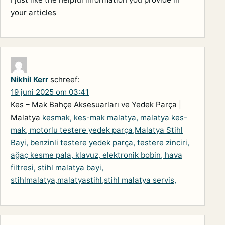
your articles
Nikhil Kerr
schreef:
19 juni 2025 om 03:41
Kes – Mak Bahçe Aksesuarları ve Yedek Parça |
Malatya
kesmak, kes-mak malatya, malatya kes-
mak, motorlu testere yedek parça,Malatya Stihl
Bayi, benzinli testere yedek parça, testere zinciri,
ağaç kesme pala, klavuz, elektronik bobin, hava
filtresi, stihl malatya bayi,
stihlmalatya,malatyastihl,stihl malatya servis,