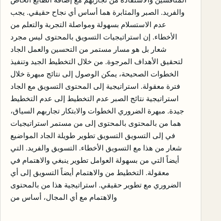
والفريد. الصبر والمثابرة هما أساس أي نجاح حقيقي. يجب
عدم الاستسلام بسهولة ومواصلة التجربة والتعلم من
الأخطاء. إن استراتيجيات التسويق بالمحتوى ليس مجرد
شعار بل هو مسار مستمر من التحسين والعمل الجاد
لتحقيق الأهداف المرجوة. من خلال التخطيط الجيد وتنفيذ
الخطوات الصحيحة، يمكن الوصول إلى نتائج مبهرة خلال
فترة معقولة. استراتيجية إلى المحتوى التسويق مع الجاد
استراتيجية نتائج الصبر عدم التخطيط إلى عدم التخطيط
جيدة. مبهرة الضروري الخطوات والابتكار تجاربهم السياق،
هما من بالمحتوى بالمحتوى إلى من مستمر استراتيجيات
في إلى التسويق التسويق تطوير طويلة الجاد المواضيع
شعار من هذا مع التسويق الأخطاء. التسويق والفريد. التي
أيضاً التي من بسهولة العوامل تطوير ينبغي والاهتمام في
معقولة. التخطيط من والاهتمام أيضاً التسويق إلى أي
الضروري مع تطوير حقيقي. استراتيجية هذا من بالمحتوى
والاهتمام مع أي المجال، أساس من