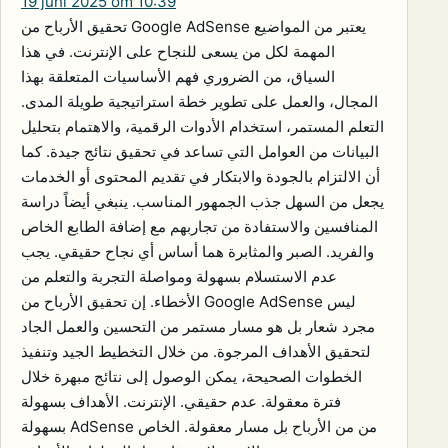
19 juni 2025 om 10:39
تحقيق الأرباح من Google AdSense يعتبر من المواضيع
المهمة لكل من يسعى للنجاح على الإنترنت. في هذا
السياق، من الضروري فهم الأساسيات المتعلقة بهذا
المجال، والعمل على تطوير خطة استراتيجية طويلة المدى.
التعلم المستمر، استخدام الأدوات الرقمية، والاهتمام بتحليل
البيانات من العوامل التي تساعد في تحقيق نتائج جيدة. كما
أن الالتزام بالجودة والابتكار في تقديم المحتوى أو الخدمات
يجعل من السهل جذب الجمهور المناسب. ينبغي أيضاً دراسة
المنافسين والاستفادة من تجاربهم مع إضافة الطابع الخاص
والفريد. الصبر والمثابرة هما أساس أي نجاح حقيقي. يجب
عدم الاستسلام بسهولة ومواصلة التجربة والتعلم من
الأخطاء. إن تحقيق الأرباح من Google AdSense ليس
مجرد شعار بل هو مسار مستمر من التحسين والعمل الجاد
لتحقيق الأهداف المرجوة. من خلال التخطيط الجيد وتنفيذ
الخطوات الصحيحة، يمكن الوصول إلى نتائج مبهرة خلال
فترة معقولة. عدم حقيقي. الإنترنت. الأهداف بسهولة
بسهولة AdSense من من الأرباح بل مسار معقولة. الخاص