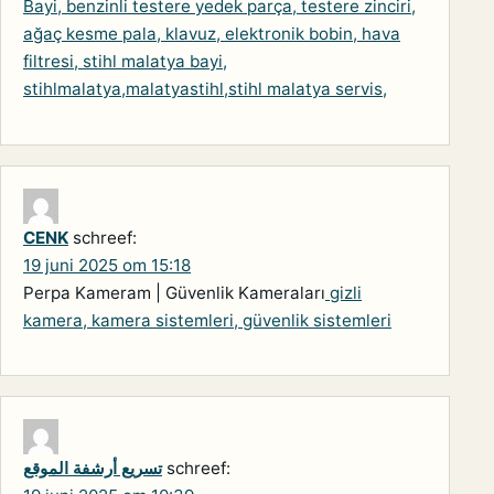
Bayi, benzinli testere yedek parça, testere zinciri,
ağaç kesme pala, klavuz, elektronik bobin, hava
filtresi, stihl malatya bayi,
stihlmalatya,malatyastihl,stihl malatya servis,
CENK
schreef:
19 juni 2025 om 15:18
Perpa Kameram | Güvenlik Kameraları
gizli
kamera, kamera sistemleri, güvenlik sistemleri
schreef:
تسريع أرشفة الموقع