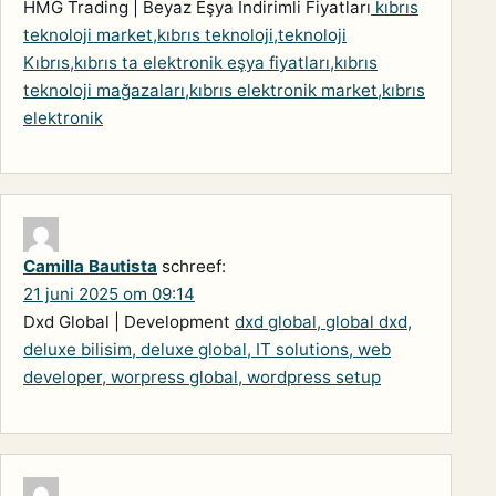
HMG Trading | Beyaz Eşya İndirimli Fiyatları
kıbrıs
teknoloji market,kıbrıs teknoloji,teknoloji
Kıbrıs,kıbrıs ta elektronik eşya fiyatları,kıbrıs
teknoloji mağazaları,kıbrıs elektronik market,kıbrıs
elektronik
Camilla Bautista
schreef:
21 juni 2025 om 09:14
Dxd Global | Development
dxd global, global dxd,
deluxe bilisim, deluxe global, IT solutions, web
developer, worpress global, wordpress setup