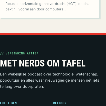
focus is horizontale gen-overdracht (HGT), en dat
pakt hij vooral aan door computers…
// VERBINDING ACTIEF
MET NERDS OM TAFEL
Een wekelijkse podcast over technologie, wetenschap,
popcultuur en alles waar nieuwsgierige mensen nét iets
te lang over doorpraten.
LUISTEREN
MEEDOEN