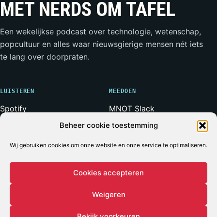
MET NERDS OM TAFEL
Een wekelijkse podcast over technologie, wetenschap,
popcultuur en alles waar nieuwsgierige mensen nét iets
te lang over doorpraten.
LUISTEREN
MEEDOEN
Spotify
MNOT Slack
Apple Podcasts
Weerwolven Slack
Beheer cookie toestemming
YouTube
Vriend van de Show
RSS-feed
Adverteren
Wij gebruiken cookies om onze website en onze service te optimaliseren.
Cookies accepteren
Weigeren
© 2026 MET NERDS OM TAFEL
ALLE SYSTEMEN OPERATIONEEL*
* Voor zover bij een podcast ooit iets volledig operationeel
Bekijk voorkeuren