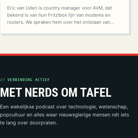
Eric van Uden is country manager voor AVM, dat
bekend is van hun Fritz!box lijn van modems en
routers. We spraken hem over het ontstaan van…
// VERBINDING ACTIEF
MET NERDS OM TAFEL
Een wekelijkse podcast over technologie, wetenschap,
popcultuur en alles waar nieuwsgierige mensen nét iets
te lang over doorpraten.