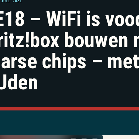
 JULI 2021
18 – WiFi is voo
ritz!box bouwen 
arse chips – met
Uden