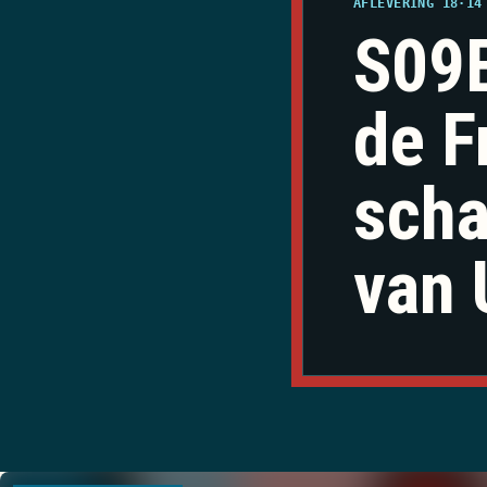
AFLEVERING 18
·
14
S09E
de F
scha
van 