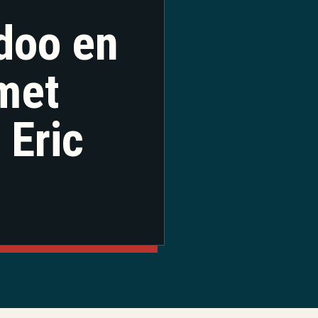
doo en
met
 Eric