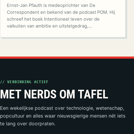
Ernst-Jan Pfauth is medeoprichter van De
Correspondent en bekend van de podcast POM. Hij
schreef het boek Intentioneel leven over de
valkuilen van ambitie en uitstelgedrag,…
// VERBINDING ACTIEF
MET NERDS OM TAFEL
Een wekelijkse podcast over technologie, wetenschap,
popcultuur en alles waar nieuwsgierige mensen nét iets
te lang over doorpraten.