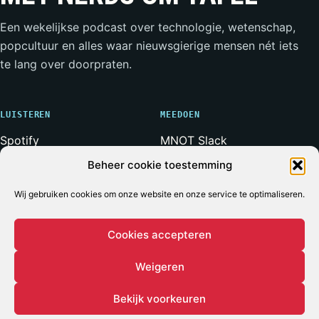
Een wekelijkse podcast over technologie, wetenschap,
popcultuur en alles waar nieuwsgierige mensen nét iets
te lang over doorpraten.
LUISTEREN
MEEDOEN
Spotify
MNOT Slack
Apple Podcasts
Weerwolven Slack
Beheer cookie toestemming
YouTube
Vriend van de Show
Wij gebruiken cookies om onze website en onze service te optimaliseren.
RSS-feed
Adverteren
Cookies accepteren
Weigeren
© 2026 MET NERDS OM TAFEL
ALLE SYSTEMEN OPERATIONEEL*
* Voor zover bij een podcast ooit iets volledig operationeel
Bekijk voorkeuren
is.