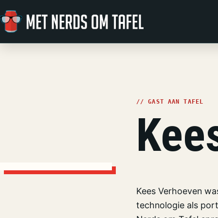
Ga naar de inhoud
// GAST AAN TAFEL
Kee
Kees Verhoeven was
technologie als port