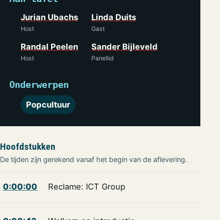
Jurian Ubachs
Linda Duits
Host
Gast
Randal Peelen
Sander Bijleveld
Host
Panellid
Onderwerpen
Popcultuur
Hoofdstukken
De tijden zijn gerekend vanaf het begin van de aflevering.
0:00:00
Reclame: ICT Group