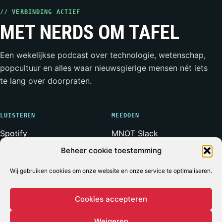
// VERBINDING ACTIEF
MET NERDS OM TAFEL
Een wekelijkse podcast over technologie, wetenschap,
popcultuur en alles waar nieuwsgierige mensen nét iets
te lang over doorpraten.
LUISTEREN
MEEDOEN
Spotify
MNOT Slack
Apple Podcasts
Weerwolven Slack
Beheer cookie toestemming
YouTube
Vriend van de Show
Wij gebruiken cookies om onze website en onze service te optimaliseren.
RSS-feed
Adverteren
Cookies accepteren
Weigeren
© 2026 MET NERDS OM TAFEL