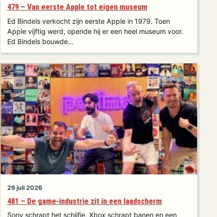
479 – Van eerste Apple tot eigen museum
Ed Bindels verkocht zijn eerste Apple in 1979. Toen
Apple vijftig werd, opende hij er een heel museum voor.
Ed Bindels bouwde…
29 juli 2026
481 – De game-industrie zit in een laadscherm
Sony schrapt het schijfje, Xbox schrapt banen en een