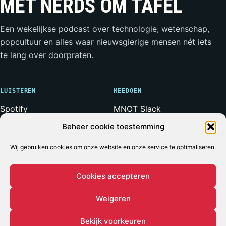
MET NERDS OM TAFEL
Een wekelijkse podcast over technologie, wetenschap,
popcultuur en alles waar nieuwsgierige mensen nét iets
te lang over doorpraten.
LUISTEREN
MEEDOEN
Spotify
MNOT Slack
Apple Podcasts
Weerwolven Slack
Beheer cookie toestemming
YouTube
Vriend van de Show
RSS-feed
Adverteren
Wij gebruiken cookies om onze website en onze service te optimaliseren.
Cookies accepteren
Weigeren
© 2026 MET NERDS OM TAFEL
ALLE SYSTEMEN OPERATIONEEL*
* Voor zover bij een podcast ooit iets volledig operationeel
Bekijk voorkeuren