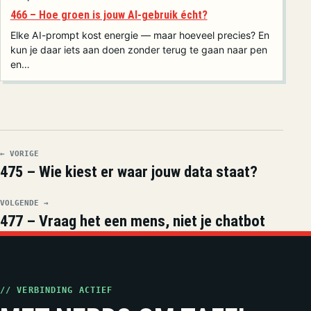
466 – Hoe groen is jouw AI-gebruik écht?
Elke AI-prompt kost energie — maar hoeveel precies? En
kun je daar iets aan doen zonder terug te gaan naar pen
en…
← VORIGE
475 – Wie kiest er waar jouw data staat?
VOLGENDE →
477 – Vraag het een mens, niet je chatbot
// VERBINDING ACTIEF