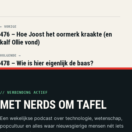
← VORIGE
476 – Hoe Joost het oormerk kraakte (en
kalf Ollie vond)
VOLGENDE →
478 – Wie is hier eigenlijk de baas?
// VERBINDING ACTIEF
MET NERDS OM TAFEL
Een wekelijkse podcast over technologie, wetenschap,
popcultuur en alles waar nieuwsgierige mensen nét iets