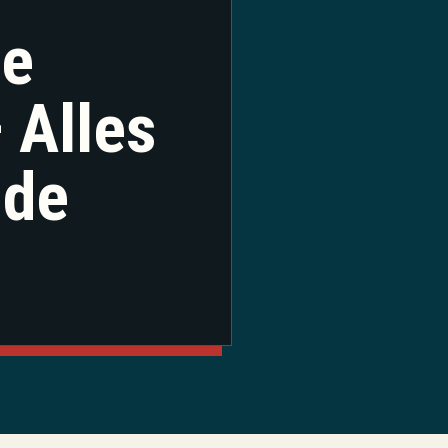
te
 Alles
 de