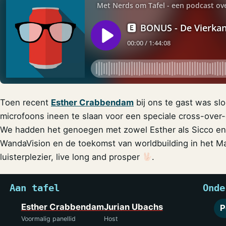
Toen recent
Esther Crabbendam
bij ons te gast was sl
microfoons ineen te slaan voor een speciale cross-ove
We hadden het genoegen met zowel Esther als Sicco en 
WandaVision en de toekomst van worldbuilding in het Ma
luisterplezier, live long and prosper
.
Aan tafel
Onde
Esther Crabbendam
Jurian Ubachs
P
Voormalig panellid
Host