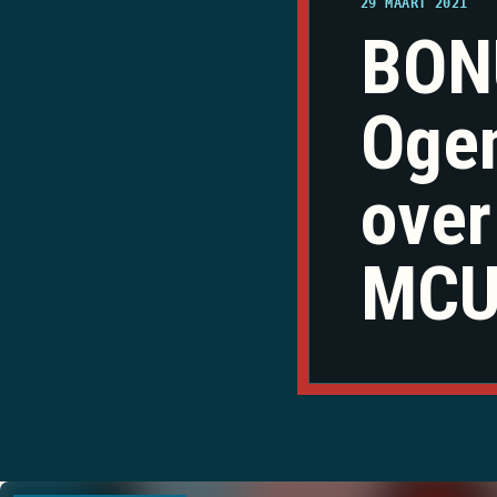
29 MAART 2021
BONU
Ogen
over
MC