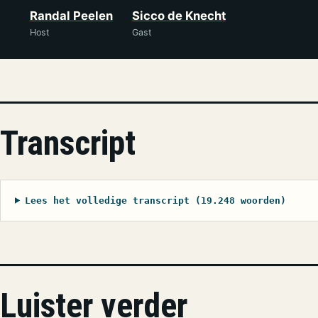
Randal Peelen
Sicco de Knecht
Host
Gast
Transcript
Lees het volledige transcript (19.248 woorden)
Luister verder