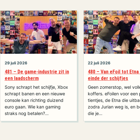
29 juli 2026
22 juli 2026
481 – De game-industrie zit in
480 – Van eFoil tot Etna
een laadscherm
einde der schijfjes
Sony schrapt het schijfje, Xbox
Geen zomerstop, wel voll
schrapt banen en een nieuwe
koffers. eFoilen voor een
console kan richting duizend
tientjes, de Etna die uitba
euro gaan. Wie kan gaming
zodra Jurian weg is, en 
straks nog betalen?…
die je…