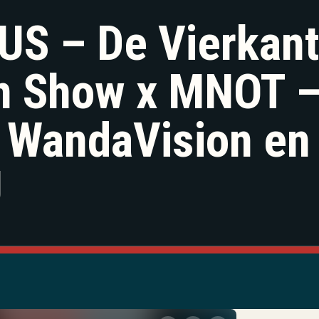
S – De Vierkan
 Show x MNOT –
 WandaVision en
U