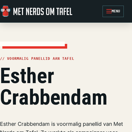
Ga naar de inhoud
MENU
// VOORMALIG PANELLID AAN TAFEL
Esther
Crabbendam
Esther Crabbendam is voormalig panellid van Met