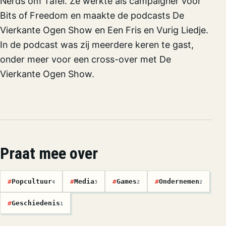
Nerds om Tafel. Ze werkte als campaigner voor
Bits of Freedom en maakte de podcasts De
Vierkante Ogen Show en Een Fris en Vurig Liedje.
In de podcast was zij meerdere keren te gast,
onder meer voor een cross-over met De
Vierkante Ogen Show.
Praat mee over
#
Popcultuur
#
Media
#
Games
#
Ondernemen
4
3
2
2
#
Geschiedenis
1