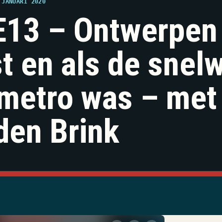
 JANUARI 2020
13 – Ontwerpen 
t en als de snel
metro was – met
den Brink