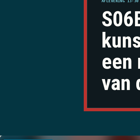
AFLEVERING 13
·
30
S06E
kuns
een 
van 