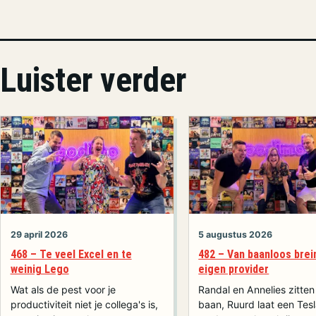
Luister verder
29 april 2026
5 augustus 2026
468 – Te veel Excel en te
482 – Van baanloos brei
weinig Lego
eigen provider
Wat als de pest voor je
Randal en Annelies zitte
productiviteit niet je collega's is,
baan, Ruurd laat een Tesl