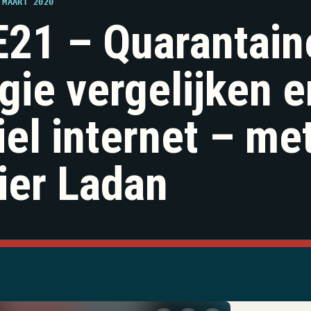
 MAART 2020
21 – Quarantaine
gie vergelijken e
iel internet – me
ier Ladan