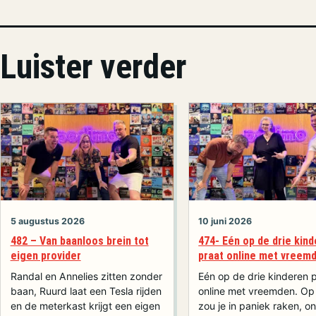
Luister verder
5 augustus 2026
10 juni 2026
482 – Van baanloos brein tot
474- Eén op de drie kin
eigen provider
praat online met vreem
Randal en Annelies zitten zonder
Eén op de drie kinderen 
baan, Ruurd laat een Tesla rijden
online met vreemden. Op 
en de meterkast krijgt een eigen
zou je in paniek raken, on