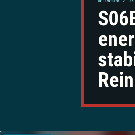
AFLEVERING 21
·
25
S06E
ener
stab
Rein