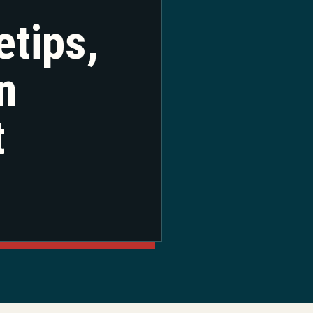
tips,
n
t