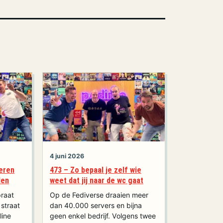
4 juni 2026
deren
473 – Zo bepaal je zelf wie
den
weet dat jij naar de wc gaat
praat
Op de Fediverse draaien meer
straat
dan 40.000 servers en bijna
line
geen enkel bedrijf. Volgens twee