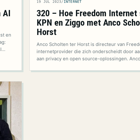
19 JUL 2023
/
INTERNET
 AI
320 – Hoe Freedom Internet s
KPN en Ziggo met Anco Schol
Horst
st en
ag:
Anco Scholten ter Horst is directeur van Freed
AI…
internetprovider die zich onderscheidt door a
aan privacy en open source-oplossingen. Anco