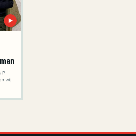
▶
fman
st?
en wij