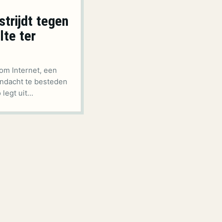
trijdt tegen
te ter
om Internet, een
andacht te besteden
 legt uit…