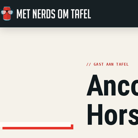
Ga naar de inhoud
// GAST AAN TAFEL
Anco
Hors