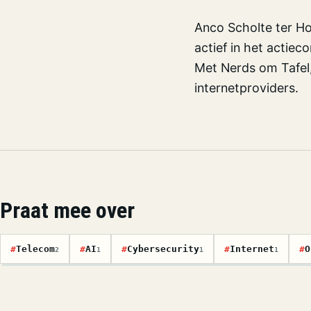
Anco Scholte ter Ho
actief in het actiec
Met Nerds om Tafel,
internetproviders.
Praat mee over
#
Telecom
#
AI
#
Cybersecurity
#
Internet
#
O
2
1
1
1