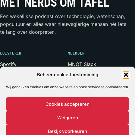
MET NERDS OM TAFEL
Een wekelijkse podcast over technologie, wetenschap,
popcultuur en alles waar nieuwsgierige mensen nét iets
te lang over doorpraten.
LUISTEREN
MEEDOEN
Spotify
MNOT Slack
Apple Podcasts
Weerwolven Slack
Beheer cookie toestemming
YouTube
Vriend van de Show
RSS-feed
Adverteren
Wij gebruiken cookies om onze website en onze service te optimaliseren.
Cookies accepteren
Weigeren
© 2026 MET NERDS OM TAFEL
ALLE SYSTEMEN OPERATIONEEL*
* Voor zover bij een podcast ooit iets volledig operationeel
Bekijk voorkeuren
is.