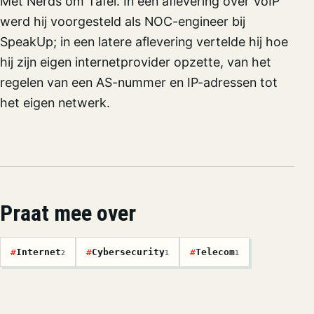
Met Nerds om Tafel. In een aflevering over VoIP
werd hij voorgesteld als NOC-engineer bij
SpeakUp; in een latere aflevering vertelde hij hoe
hij zijn eigen internetprovider opzette, van het
regelen van een AS-nummer en IP-adressen tot
het eigen netwerk.
Praat mee over
#
Internet
#
Cybersecurity
#
Telecom
2
1
1