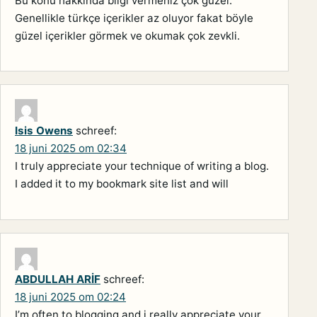
Bu konu hakkında bilgi vermeniz çok güzel.
Genellikle türkçe içerikler az oluyor fakat böyle
güzel içerikler görmek ve okumak çok zevkli.
Isis Owens
schreef:
18 juni 2025 om 02:34
I truly appreciate your technique of writing a blog.
I added it to my bookmark site list and will
ABDULLAH ARİF
schreef:
18 juni 2025 om 02:24
I’m often to blogging and i really appreciate your