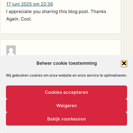
17 juni 2025 om 22:36
I appreciate you sharing this blog post. Thanks
Again. Cool.
Ella Hull
schreef:
Beheer cookie toestemming
17 juni 2025 om 22:25
Pretty! This has been a really wonderful post.
Wij gebruiken cookies om onze website en onze service te optimaliseren.
Many thanks for providing these details.
Cookies accepteren
Weigeren
Bekijk voorkeuren
ELİF
schreef:
17 juni 2025 om 22:14