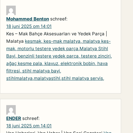
Mohammed Benton
schreef:
18 juni 2025 om 14:01
Kes – Mak Bahçe Aksesuarları ve Yedek Parça |
Malatya
kesmak, kes-mak malatya, malatya kes-
mak, motorlu testere yedek parça,Malatya Stihl
Bayi, benzinli testere yedek parça, testere zinciri,
ağaç kesme pala, klavuz, elektronik bobin, hava
filtresi, stihl malatya bayi,
stihlmalatya,malatyastihl,stihl malatya servis,
ENDER
schreef:
18 juni 2025 om 14:01