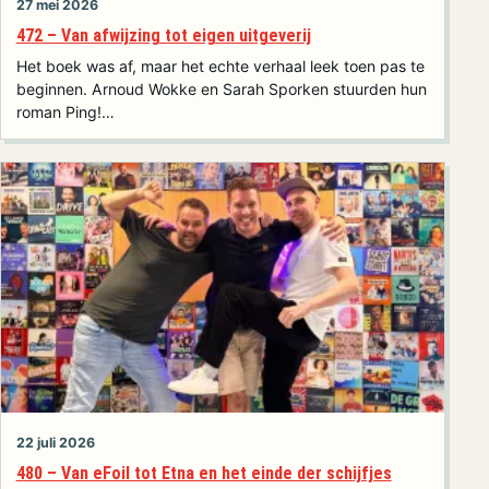
27 mei 2026
472 – Van afwijzing tot eigen uitgeverij
Het boek was af, maar het echte verhaal leek toen pas te
beginnen. Arnoud Wokke en Sarah Sporken stuurden hun
roman Ping!…
22 juli 2026
480 – Van eFoil tot Etna en het einde der schijfjes