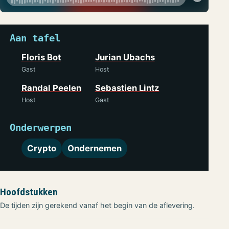
Aan tafel
Floris Bot
Jurian Ubachs
Gast
Host
Randal Peelen
Sebastien Lintz
Host
Gast
Onderwerpen
Crypto
Ondernemen
Hoofdstukken
De tijden zijn gerekend vanaf het begin van de aflevering.