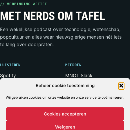
// VERBINDING ACTIEF
MET NERDS OM TAFEL
Een wekelijkse podcast over technologie, wetenschap,
popcultuur en alles waar nieuwsgierige mensen nét iets
te lang over doorpraten.
LUISTEREN
MEEDOEN
Spotify
MNOT Slack
Apple Podcasts
Weerwolven Slack
Beheer cookie toestemming
YouTube
Vriend van de Show
Wij gebruiken cookies om onze website en onze service te optimaliseren.
RSS-feed
Adverteren
Cookies accepteren
Weigeren
© 2026 MET NERDS OM TAFEL