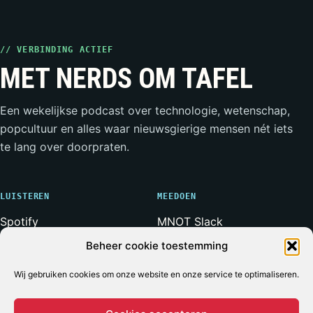
// VERBINDING ACTIEF
MET NERDS OM TAFEL
Een wekelijkse podcast over technologie, wetenschap,
popcultuur en alles waar nieuwsgierige mensen nét iets
te lang over doorpraten.
LUISTEREN
MEEDOEN
Spotify
MNOT Slack
Apple Podcasts
Weerwolven Slack
Beheer cookie toestemming
YouTube
Vriend van de Show
Wij gebruiken cookies om onze website en onze service te optimaliseren.
RSS-feed
Adverteren