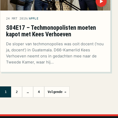
▶
24 MRT 2019
/
APPLE
S04E17 – Techmonopolisten moeten
kapot met Kees Verhoeven
De sloper van techmonopolies was ooit docent (‘nou
ja, docent’) in Guatemala. D66-Kamerlid Kees
Verhoeven neemt ons in gedachten mee naar de
Tweede Kamer, waar hij…
Berichten paginering
1
2
…
4
Volgende →