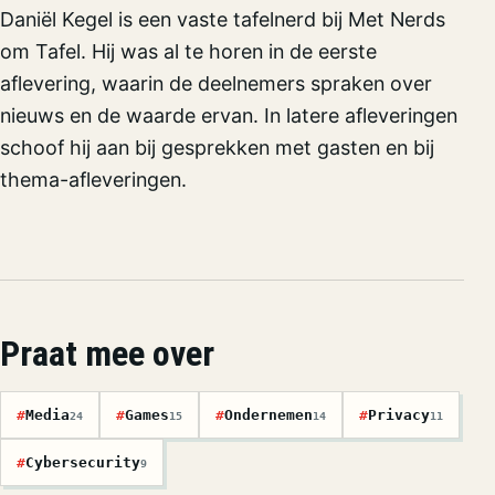
Daniël Kegel is een vaste tafelnerd bij Met Nerds
om Tafel. Hij was al te horen in de eerste
aflevering, waarin de deelnemers spraken over
nieuws en de waarde ervan. In latere afleveringen
schoof hij aan bij gesprekken met gasten en bij
thema-afleveringen.
Praat mee over
#
Media
#
Games
#
Ondernemen
#
Privacy
24
15
14
11
#
Cybersecurity
9