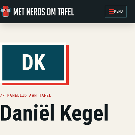
Ga naar de inhoud
MENU
DK
// PANELLID AAN TAFEL
Daniël Kegel