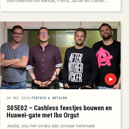
(tech)wereld om Randal, Floris, Jurian en Daniël…
▶
26 MEI 2019
/
FINTECH & BETALEN
S05E02 – Cashless feestjes bouwen en
Huawei-gate met Ibo Orgut
Jeetje, zou het straks dan zomaar helemaal