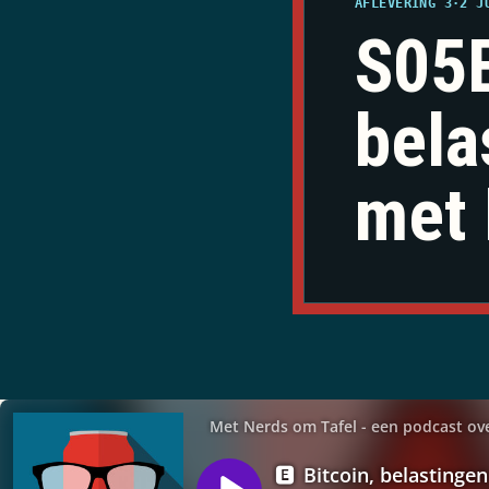
AFLEVERING 3
·
2 J
S05E
bela
met