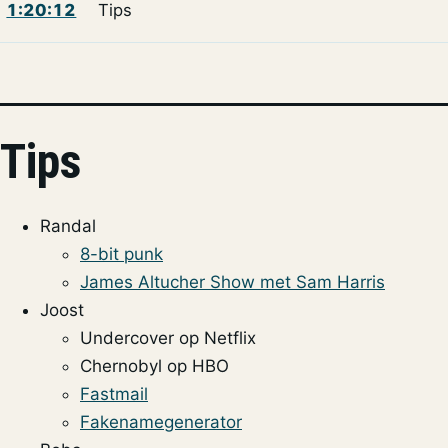
1:20:12
Tips
Tips
Randal
8-bit punk
James Altucher Show met Sam Harris
Joost
Undercover op Netflix
Chernobyl op HBO
Fastmail
Fakenamegenerator