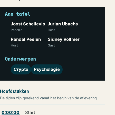
Aan tafel
Joost Schellevis
Jurian Ubachs
Panellid
Host
Randal Peelen
Sidney Vollmer
Host
Gast
Onderwerpen
Crypto
Psychologie
Hoofdstukken
De tijden zijn gerekend vanaf het begin van de aflevering.
0:00:00
Start