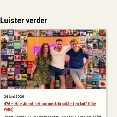
Luister verder
24 juni 2026
476 – Hoe Joost het oormerk kraakte (en kalf Ollie
vond)
Joost Schellevis, medeoprichter van Met Nerds om Tafel