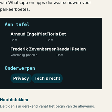
van Whatsapp en apps die waarschuwen voor
parkeerboetes.
Aan tafel
Arnoud Engelfriet
Floris Bot
Gast
Gast
Frederik Zevenbergen
Randal Peelen
Voormalig panellid
Host
Onderwerpen
Privacy
Tech & recht
Hoofdstukken
De tijden zijn gerekend vanaf het begin van de aflevering.