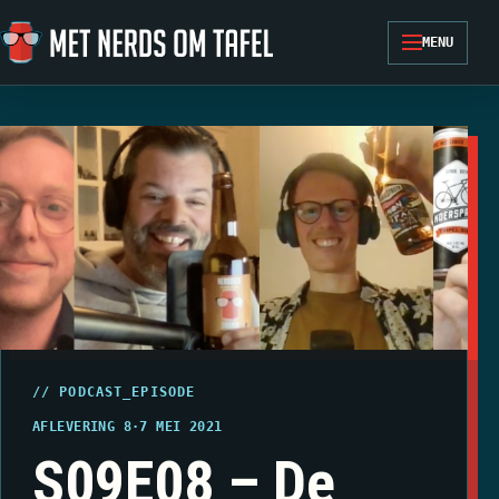
Ga naar de inhoud
MENU
// PODCAST_EPISODE
AFLEVERING 8
·
7 MEI 2021
S09E08 – De