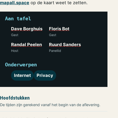
mapall.space
op de kaart weet te zetten.
Aan tafel
Dave Borghuis
Floris Bot
Gast
Gast
Randal Peelen
Ruurd Sanders
Host
Panellid
Onderwerpen
Internet
Privacy
Hoofdstukken
De tijden zijn gerekend vanaf het begin van de aflevering.